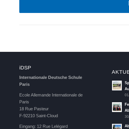
iDSP
AKTU
Internationale Deutsche Schule
Sp
Paris
Au
Ecole Allemande Internationale de
01
Paris
Fe
18 Rue Pasteur
Ab
F-92210 Saint-Cloud
30
Eingang: 12 Rue Lelégard
Ab