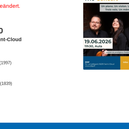
eändert.
0
int-Cloud
(1997)
 (1839)