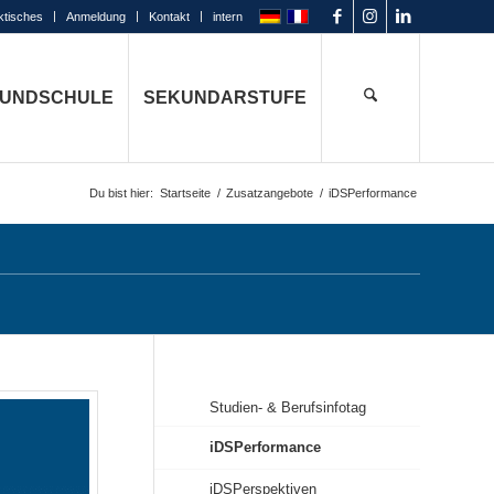
ktisches
Anmeldung
Kontakt
intern
UNDSCHULE
SEKUNDARSTUFE
Du bist hier:
Startseite
/
Zusatzangebote
/
iDSPerformance
Studien- & Berufsinfotag
iDSPerformance
iDSPerspektiven