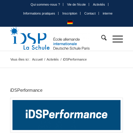
Qui sommes-nous ?
Vie de l’école
Activités
Informations pratiques
Inscription
Contact
interne
Vous êtes ici :
Accueil
/
Activités
/
iDSPerformance
iDSPerformance