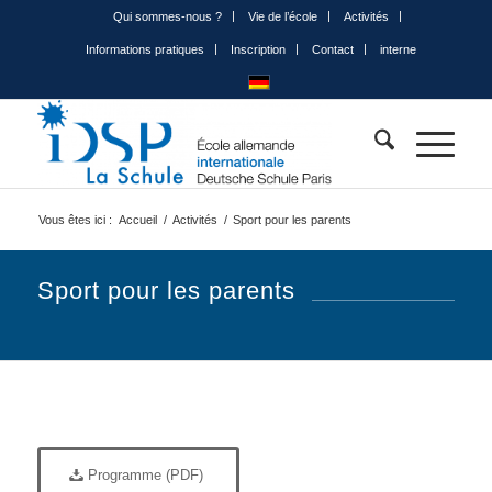
Qui sommes-nous ?
Vie de l’école
Activités
Informations pratiques
Inscription
Contact
interne
Vous êtes ici :
Accueil
/
Activités
/
Sport pour les parents
Sport pour les parents
Programme (PDF)