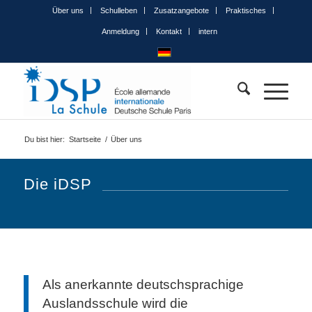
Über uns
Schulleben
Zusatzangebote
Praktisches
Anmeldung
Kontakt
intern
Du bist hier:
Startseite
/
Über uns
Die iDSP
Als anerkannte deutschsprachige
Auslandsschule wird die