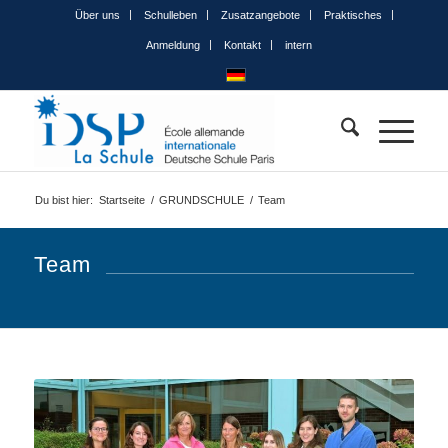
Über uns
Schulleben
Zusatzangebote
Praktisches
Anmeldung
Kontakt
intern
Du bist hier:
Startseite
/
GRUNDSCHULE
/
Team
Team