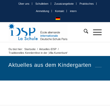
Über uns
Schulleben
Zusatzangebote
Praktisches
Anmeldung
Kontakt
intern
Du bist hier:
Startseite
/
Aktuelles iDSP
/
Traditionelles Kennlernfest in der ‚Villa Kunterbunt‘
Aktuelles aus dem Kindergarten