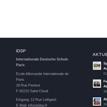
iDSP
AKTU
Internationale Deutsche Schule
Sp
Paris
Au
Ecole Allemande Internationale de
01
Paris
Fe
18 Rue Pasteur
Ab
F-92210 Saint-Cloud
30
Eingang: 12 Rue Lelégard
Ab
30
E-Mail:
info(a)idsp.fr