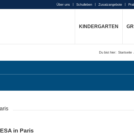
Über uns
Schulleben
Zusatzangebote
Pra
KINDERGARTEN
GR
Du bist hier:
Startseite
aris
 ESA in Paris