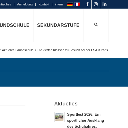
ktisches
Anmeldung
Kontakt
intern
UNDSCHULE
SEKUNDARSTUFE
/
Aktuelles Grundschule
/
Die vierten Klassen zu Besuch bei der ESA in Paris
Aktuelles
Sportfest 2026: Ein
sportlicher Ausklang
des Schuljahres.