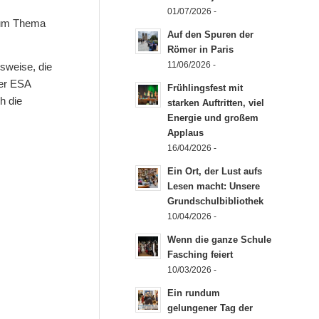
01/07/2026 -
 zum Thema
Auf den Spuren der
Römer in Paris
11/06/2026 -
sweise, die
der ESA
Frühlingsfest mit
h die
starken Auftritten, viel
Energie und großem
Applaus
16/04/2026 -
Ein Ort, der Lust aufs
Lesen macht: Unsere
Grundschulbibliothek
10/04/2026 -
Wenn die ganze Schule
Fasching feiert
10/03/2026 -
Ein rundum
gelungener Tag der