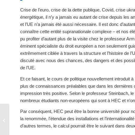
Crise de l’euro, crise de la dette publique, Covid, crise ukr
énergétique, il n’y a jamais eu autant de crise depuis les a
et l’UE n’a jamais été aussi nécessaire. Il est donc d’autan
connaître cette entité supranationale complexe – et nos él
pu profiter d’autant plus de la visite chez le professeur A
éminent spécialiste du droit européen a non seulement gui
extrêmement ciblée à travers la structure et l’histoire de l
discuté avec nous des chances, des dangers et des possi
de l’UE.
Et ce faisant, le cours de politique nouvellement introdui
plus de connaissances préalables que dans les dernières c
impression très positive. Selon le professeur Steinbach, l
nombreux étudiants non-européens qui sont à HEC et n’ont
Par conséquent, HEC peut être la bonne université pour no
Santé dentaire à la Villa
la renommée, l’étendue des installations et l’internationalité
Kunterbunt
d’autres termes, le calcul pourrait être le suivant dans de