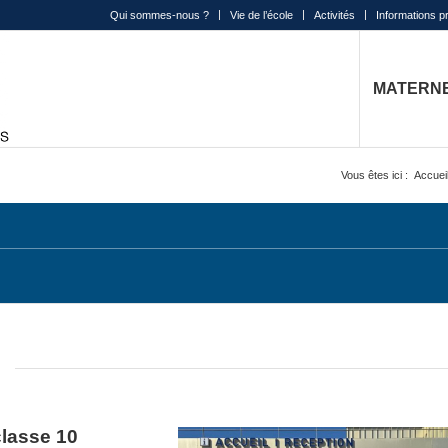
Qui sommes-nous ?
Vie de l’école
Activités
Informations p
MATERN
Vous êtes ici :
Accuei
classe 10