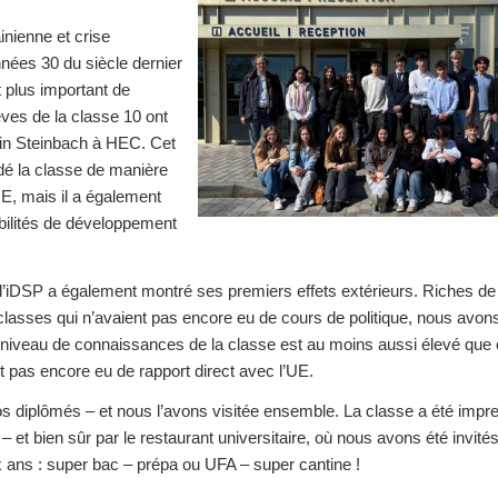
ainienne et crise
nnées 30 du siècle dernier
t plus important de
èves de la classe 10 ont
rmin Steinbach à HEC. Cet
dé la classe de manière
’UE, mais il a également
bilités de développement
t à l’iDSP a également montré ses premiers effets extérieurs. Riches 
lasses qui n’avaient pas encore eu de cours de politique, nous avon
e niveau de connaissances de la classe est au moins aussi élevé que 
 pas encore eu de rapport direct avec l’UE.
s diplômés – et nous l’avons visitée ensemble. La classe a été impr
 – et bien sûr par le restaurant universitaire, où nous avons été invités 
ux ans : super bac – prépa ou UFA – super cantine !