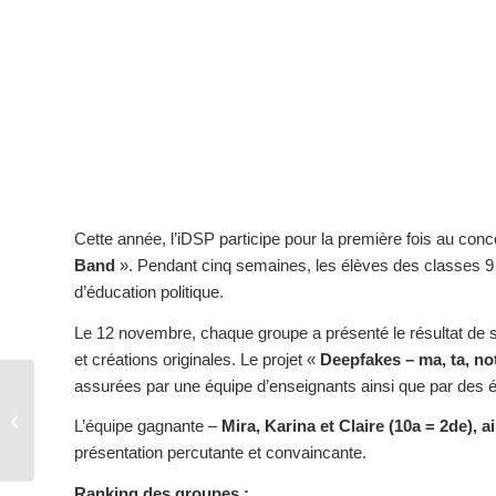
Cette année, l’iDSP participe pour la première fois au conc
Band
». Pendant cinq semaines, les élèves des classes 9 e
d’éducation politique.
Le 12 novembre, chaque groupe a présenté le résultat de s
et créations originales. Le projet «
Deepfakes – ma, ta, no
assurées par une équipe d’enseignants ainsi que par des é
Coopération ABIBAC :
de nouveaux
L’équipe gagnante –
Mira, Karina et Claire (10a = 2de), a
partenariats pour notre
présentation percutante et convaincante.
école
Ranking des groupes :