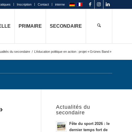
ratiques
Inscription
Contact
interne
ELLE
PRIMAIRE
SECONDAIRE
ualités du secondaire
/
L’éducation politique en action : projet « Grünes Band »
Actualités du
»
secondaire
Fête du sport 2026 : le
dernier temps fort de