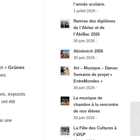
l’année scolaire.
1 juillet 2026 -
Remise des diplômes
de l’Abitur et de
l’AbiBac 2026
30 juin 2026 -
Abistreich 2026
30 juin 2026 -
jet «
Grünes
Art – Musique – Danse:
mes
Semaine de projet «
EntreMondes »
30 juin 2026 -
ches, exposés
La musique de
 ont été
chambre à la rencontre
de nos élèves
30 juin 2026 -
ar une
La Fête des Cultures à
l’iDSP