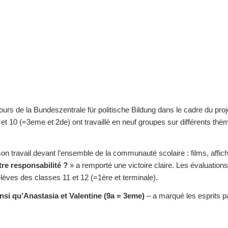
ours de la Bundeszentrale für politische Bildung dans le cadre du pro
t 10 (=3eme et 2de) ont travaillé en neuf groupes sur différents thè
on travail devant l’ensemble de la communauté scolaire : films, affi
tre responsabilité ?
» a remporté une victoire claire. Les évaluations
lèves des classes 11 et 12 (=1ère et terminale).
insi qu’Anastasia et Valentine (9a = 3eme)
– a marqué les esprits p