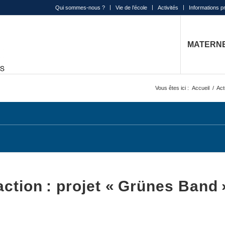
Qui sommes-nous ?
Vie de l’école
Activités
Informations p
MATERN
Vous êtes ici :
Accueil
/
Act
action : projet « Grünes Band 