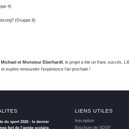
ppe 4)
nutzung? (Gruppe 8)
ichael et Monsieur Eberhardt
, le projet a été un franc succès. L
et espère renouveler l’expérience l’an prochain !
ALITES
LIENS UTILES
Inscription
te du sport 2026 : le dernier
Brochure de l’iDSP
mps fort de l’année scolaire.