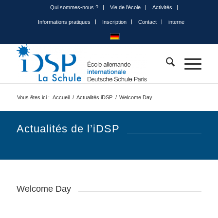
Qui sommes-nous ?
Vie de l’école
Activités
Informations pratiques
Inscription
Contact
interne
Vous êtes ici :
Accueil
/
Actualités iDSP
/
Welcome Day
Actualités de l’iDSP
Welcome Day