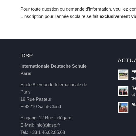
Pour toute question ou demande d’information, veuillez con
L’inscription pour l’année scolaire se fait
exclusivement vi
iDSP
ACTU
Internationale Deutsche Schule
Fê
Paris
te
Ecole Allemande Internationale de
Re
Paris
et
18 Rue Pasteur
Ab
F-92210 Saint-Cloud
Eingang: 12 Rue Lelégard
E-Mail:
info(a)idsp.fr
Tel.: +33 1 46.02.85.68