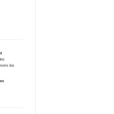
et
les
nvers les
les