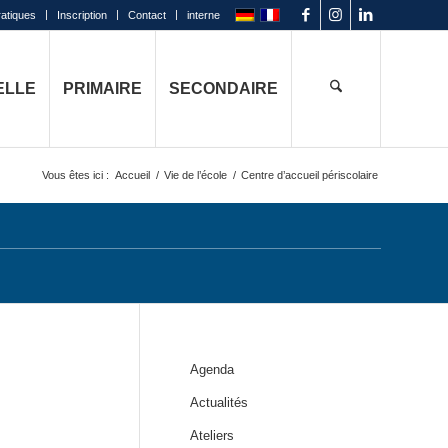
ratiques
Inscription
Contact
interne
ELLE
PRIMAIRE
SECONDAIRE
Vous êtes ici :
Accueil
/
Vie de l’école
/
Centre d’accueil périscolaire
Agenda
Actualités
Ateliers