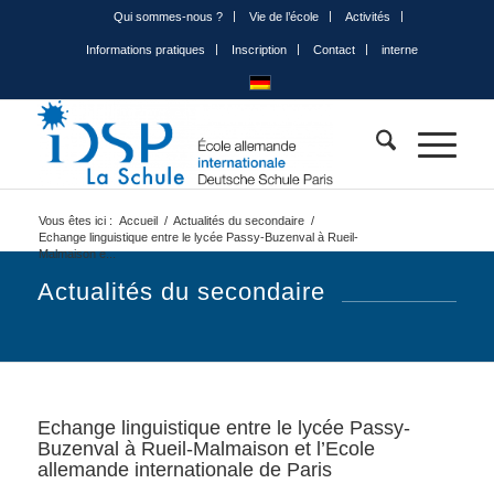
Qui sommes-nous ?
Vie de l’école
Activités
Informations pratiques
Inscription
Contact
interne
Vous êtes ici :
Accueil
/
Actualités du secondaire
/
Echange linguistique entre le lycée Passy-Buzenval à Rueil-
Malmaison e...
Actualités du secondaire
Echange linguistique entre le lycée Passy-
Buzenval à Rueil-Malmaison et l’Ecole
allemande internationale de Paris