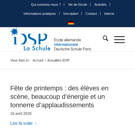
Qui sommes-nous ?
Vie de l’école
Activités
Informations pratiques
Inscription
Contact
interne
Vous êtes ici :
Accueil
/
Actualités iDSP
Fête de printemps : des élèves en
scène, beaucoup d’énergie et un
tonnerre d’applaudissements
16 avril 2026
Lire la suite